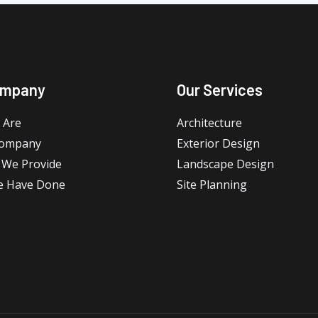
ompany
Our Services
 Are
Architecture
Company
Exterior Design
 We Provide
Landscape Design
e Have Done
Site Planning